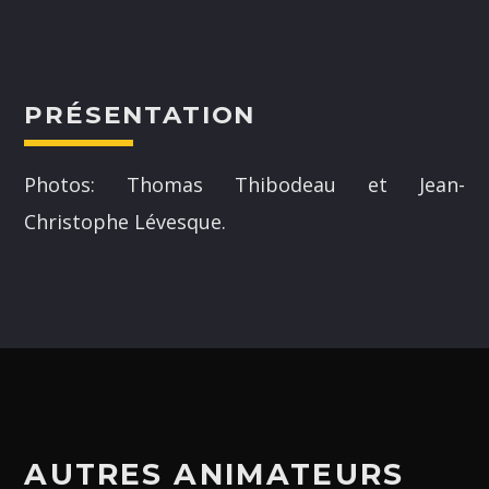
PRÉSENTATION
NOS ANIMATEURS
Photos: Thomas Thibodeau et Jean-
Christophe Lévesque.
JUSTIN SAVOIE
H25
SANDRINE LABELLE
A24
DOMINICK BOUCHARD
H25
ASHLEY COURNOYER NADEAU
H25
AUTRES ANIMATEURS