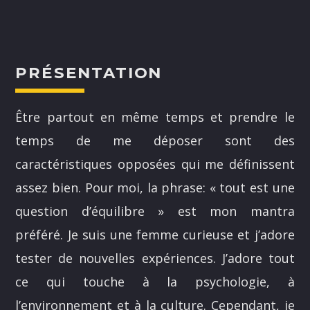
PRÉSENTATION
NOS ANIMATEURS
Être partout en même temps et prendre le
temps de me déposer sont des
JUSTIN SAVOIE
H25
caractéristiques opposées qui me définissent
assez bien. Pour moi, la phrase: « tout est une
SANDRINE LABELLE
A24
question d’équilibre » est mon mantra
DOMINICK BOUCHARD
préféré. Je suis une femme curieuse et j’adore
H25
tester de nouvelles expériences. J’adore tout
ASHLEY COURNOYER NADEAU
ce qui touche à la psychologie, à
H25
l’environnement et à la culture. Cependant, je