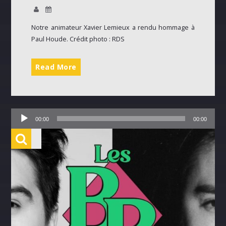
ALEX BOUCHARD
H25
Notre animateur Xavier Lemieux a rendu hommage à
Paul Houde. Crédit photo : RDS
TOUS LES ANIMATEURS
Read More
Lecteur
00:00
00:00
audio