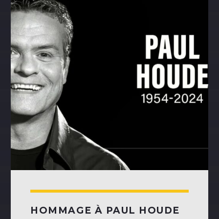
NOS ANIMATEURS
JUSTIN SAVOIE
H25
SANDRINE LABELLE
A24
DOMINICK BOUCHARD
H25
ASHLEY COURNOYER NADEAU
H25
HOMMAGE À PAUL HOUDE