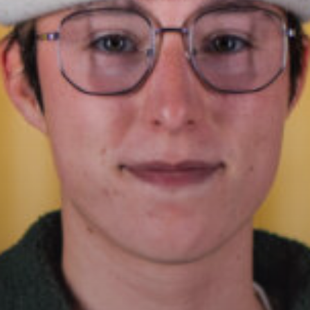
NOS ANIMATEURS
JUSTIN SAVOIE
H25
SANDRINE LABELLE
A24
DOMINICK BOUCHARD
H25
ASHLEY COURNOYER NADEAU
H25