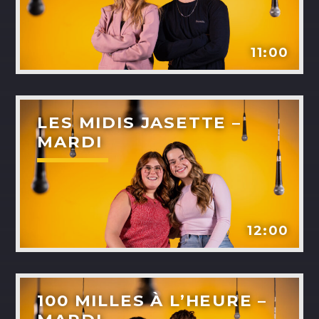
11:00
NOS ANIMATEURS
LES MIDIS JASETTE –
MARDI
JUSTIN SAVOIE
H25
SANDRINE LABELLE
A24
12:00
DOMINICK BOUCHARD
H25
ASHLEY COURNOYER NADEAU
100 MILLES À L’HEURE –
H25