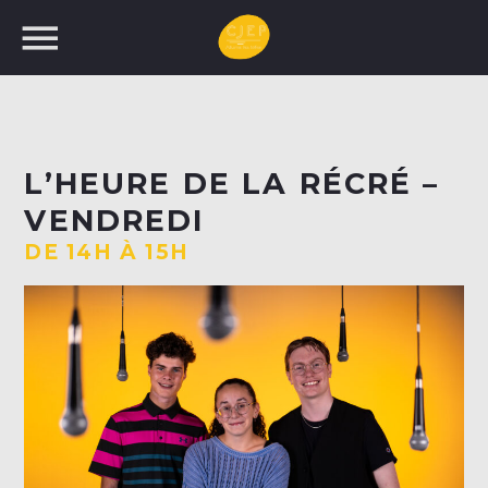
UNE NOUVELLE
L’HEURE DE LA RÉCRÉ –
PROGRAMMATION!
VENDREDI
RECHERCHEZ:
DE 14H À 15H