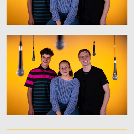
NOS ANIMATEURS
JUSTIN SAVOIE
H25
SANDRINE LABELLE
A24
DOMINICK BOUCHARD
H25
ASHLEY COURNOYER NADEAU
H25