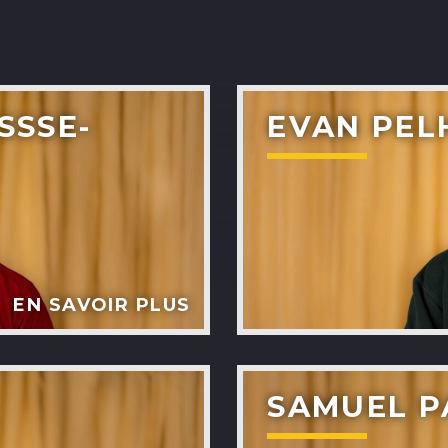
ASHLEY COURNOYER
NADEAU
H25
ALEX BOUCHARD
SSSE-
EVAN PEL
H25
TOUS LES ANIMATEURS
EN SAVOIR PLUS
SAMUEL P