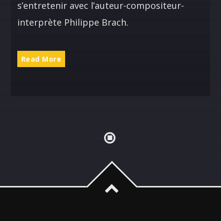
s’entretenir avec l’auteur-compositeur-
ALEX BOUCHARD
H25
interprète Philippe Brach.
TOUS LES ANIMATEURS
Read More