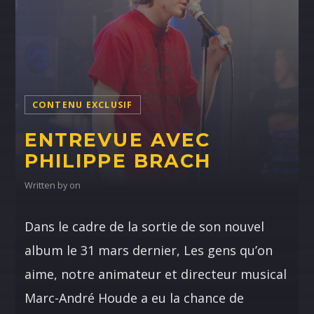
NOS ANIMATEURS
CONTENU EXCLUSIF
ENTREVUE AVEC
JUSTIN SAVOIE
PHILIPPE BRACH
H25
Written by
on
SANDRINE LABELLE
A24
Dans le cadre de la sortie de son nouvel
DOMINICK BOUCHARD
album le 31 mars dernier, Les gens qu’on
H25
aime, notre animateur et directeur musical
ASHLEY COURNOYER NADEAU
H25
Marc-André Houde a eu la chance de