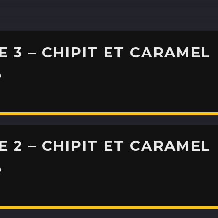
ASHLEY COURNOYER
NADEAU
H25
E 3 – CHIPIT ET CARAMEL
ALEX BOUCHARD
H25
0
TOUS LES ANIMATEURS
E 2 – CHIPIT ET CARAMEL
0