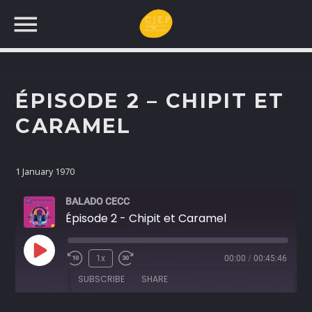
ÉPISODE 2 – CHIPIT ET
UNE NOUVELLE
PROGRAMMATION!
CARAMEL
RECHERCHEZ:
1 January 1970
BALADO CECC
Épisode 2 - Chipit et Caramel
Play
1x
00:00
/
00:45:46
Rewind
Fast
Episode
SUBSCRIBE
SHARE
10
Forward
Seconds
30