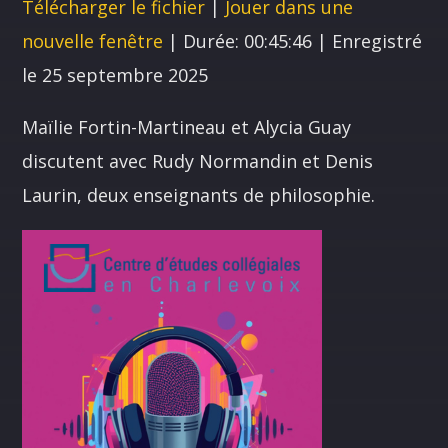
Télécharger le fichier
|
Jouer dans une
SHARE
seconds
nouvelle fenêtre
|
Durée: 00:45:46
|
Enregistré
RSS FEED
LINK
le 25 septembre 2025
Maïlie Fortin-Martineau et Alycia Guay
EMBED
NOS ANIMATEURS
discutent avec Rudy Normandin et Denis
Laurin, deux enseignants de philosophie.
JUSTIN SAVOIE
H25
SANDRINE LABELLE
A24
DOMINICK BOUCHARD
H25
ASHLEY COURNOYER NADEAU
H25