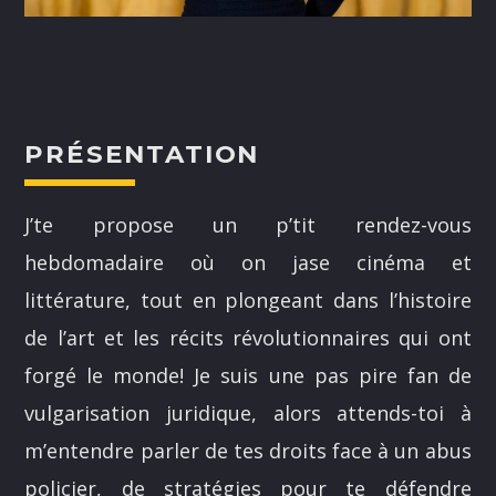
PRÉSENTATION
NOS ANIMATEURS
J’te propose un p’tit rendez-vous
JUSTIN SAVOIE
H25
hebdomadaire où on jase cinéma et
littérature, tout en plongeant dans l’histoire
SANDRINE LABELLE
A24
de l’art et les récits révolutionnaires qui ont
DOMINICK BOUCHARD
forgé le monde! Je suis une pas pire fan de
H25
vulgarisation juridique, alors attends-toi à
ASHLEY COURNOYER NADEAU
m’entendre parler de tes droits face à un abus
H25
policier, de stratégies pour te défendre