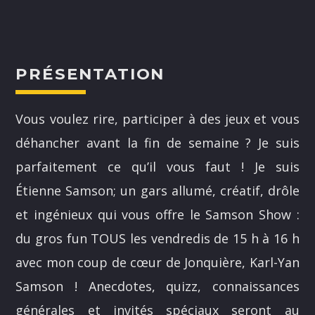
PRÉSENTATION
NOS ANIMATEURS
Vous voulez rire, participer à des jeux et vous
déhancher avant la fin de semaine ? Je suis
JUSTIN SAVOIE
H25
parfaitement ce qu’il vous faut ! Je suis
Étienne Samson; un gars allumé, créatif, drôle
SANDRINE LABELLE
A24
et ingénieux qui vous offre le Samson Show :
DOMINICK BOUCHARD
du gros fun TOUS les vendredis de 15 h à 16 h
H25
avec mon coup de cœur de Jonquière, Karl-Yan
ASHLEY COURNOYER NADEAU
Samson ! Anecdotes, quizz, connaissances
H25
générales et invités spéciaux seront au