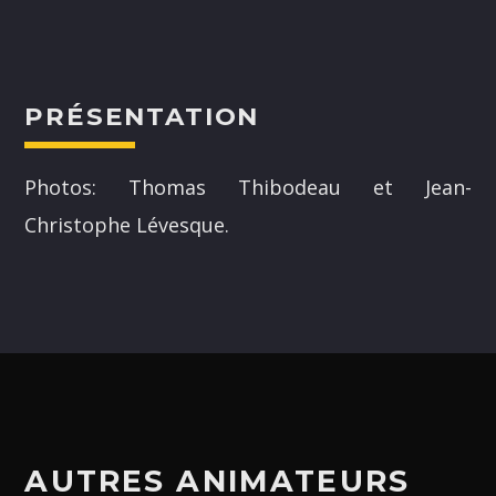
PRÉSENTATION
NOS ANIMATEURS
Photos: Thomas Thibodeau et Jean-
Christophe Lévesque.
JUSTIN SAVOIE
H25
SANDRINE LABELLE
A24
DOMINICK BOUCHARD
H25
ASHLEY COURNOYER NADEAU
H25
AUTRES ANIMATEURS