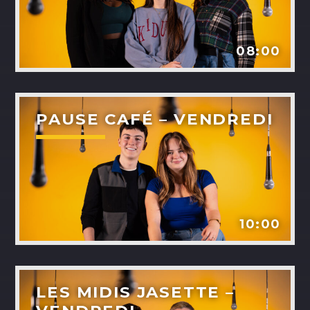
08:00
NOS ANIMATEURS
PAUSE CAFÉ – VENDREDI
JUSTIN SAVOIE
H25
SANDRINE LABELLE
A24
10:00
DOMINICK BOUCHARD
H25
ASHLEY COURNOYER NADEAU
LES MIDIS JASETTE –
H25