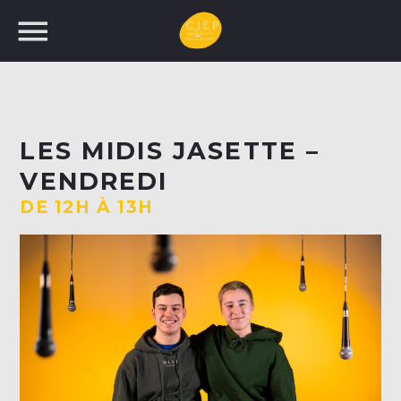
UNE NOUVELLE
LES MIDIS JASETTE –
PROGRAMMATION!
VENDREDI
RECHERCHEZ:
DE 12H À 13H