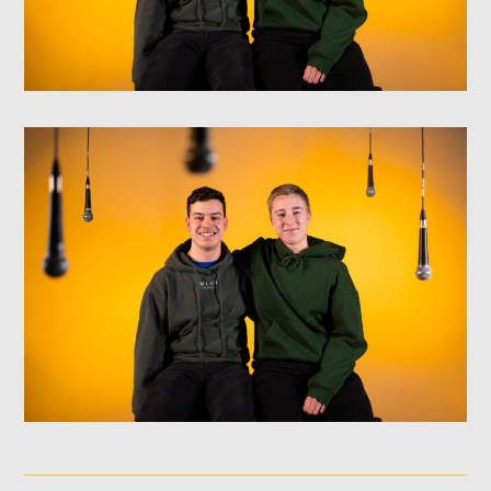
NOS ANIMATEURS
JUSTIN SAVOIE
H25
SANDRINE LABELLE
A24
DOMINICK BOUCHARD
H25
ASHLEY COURNOYER NADEAU
H25