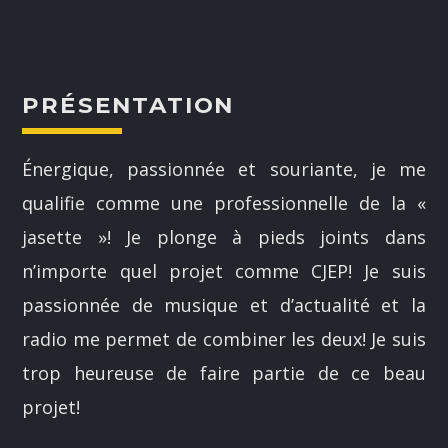
PRÉSENTATION
NOS ANIMATEURS
Énergique, passionnée et souriante, je me
qualifie comme une professionnelle de la «
JUSTIN SAVOIE
H25
jasette »! Je plonge à pieds joints dans
n’importe quel projet comme CJEP! Je suis
SANDRINE LABELLE
A24
passionnée de musique et d’actualité et la
DOMINICK BOUCHARD
radio me permet de combiner les deux! Je suis
H25
trop heureuse de faire partie de ce beau
ASHLEY COURNOYER NADEAU
projet!
H25