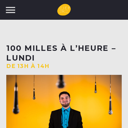
UNE NOUVELLE
100 MILLES À L’HEURE –
PROGRAMMATION!
LUNDI
RECHERCHEZ:
DE 13H À 14H