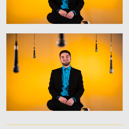
NOS ANIMATEURS
JUSTIN SAVOIE
H25
SANDRINE LABELLE
A24
DOMINICK BOUCHARD
H25
ASHLEY COURNOYER NADEAU
H25