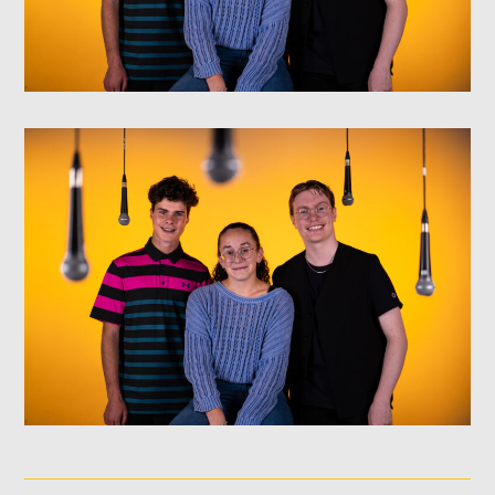
NOS ANIMATEURS
JUSTIN SAVOIE
H25
SANDRINE LABELLE
A24
DOMINICK BOUCHARD
H25
ASHLEY COURNOYER NADEAU
H25