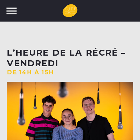
UNE NOUVELLE
L’HEURE DE LA RÉCRÉ –
PROGRAMMATION!
VENDREDI
RECHERCHEZ:
DE 14H À 15H