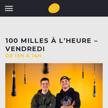
UNE NOUVELLE
100 MILLES À L’HEURE –
PROGRAMMATION!
VENDREDI
RECHERCHEZ:
DE 13H À 14H