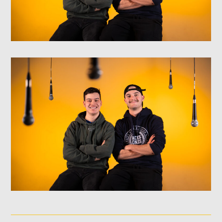
NOS ANIMATEURS
JUSTIN SAVOIE
H25
SANDRINE LABELLE
A24
DOMINICK BOUCHARD
H25
ASHLEY COURNOYER NADEAU
H25