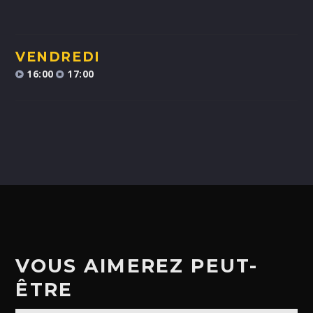
ALEX BOUCHARD
H25
VENDREDI
TOUS LES ANIMATEURS
16:00
17:00
VOUS AIMEREZ PEUT-
ÊTRE