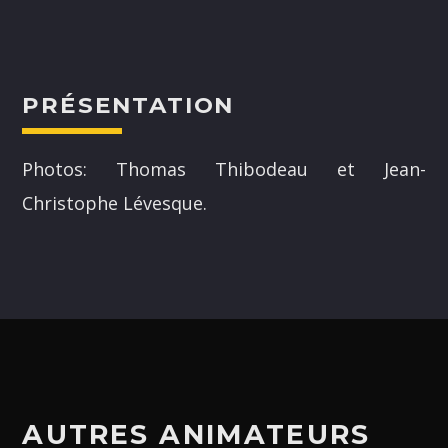
PRÉSENTATION
NOS ANIMATEURS
Photos: Thomas Thibodeau et Jean-
Christophe Lévesque.
JUSTIN SAVOIE
H25
SANDRINE LABELLE
A24
DOMINICK BOUCHARD
H25
ASHLEY COURNOYER NADEAU
H25
AUTRES ANIMATEURS