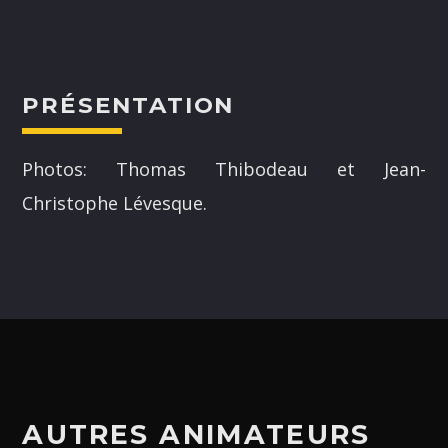
PRÉSENTATION
NOS ANIMATEURS
Photos: Thomas Thibodeau et Jean-
Christophe Lévesque.
JUSTIN SAVOIE
H25
SANDRINE LABELLE
A24
DOMINICK BOUCHARD
H25
ASHLEY COURNOYER NADEAU
H25
AUTRES ANIMATEURS