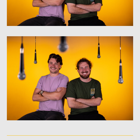
NOS ANIMATEURS
JUSTIN SAVOIE
H25
SANDRINE LABELLE
A24
DOMINICK BOUCHARD
H25
ASHLEY COURNOYER NADEAU
H25