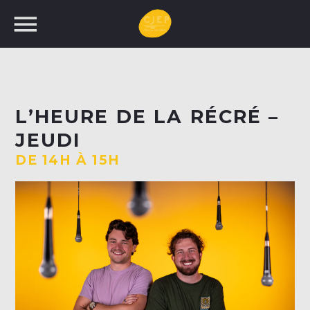
UNE NOUVELLE
L’HEURE DE LA RÉCRÉ –
PROGRAMMATION!
JEUDI
RECHERCHEZ:
DE 14H À 15H