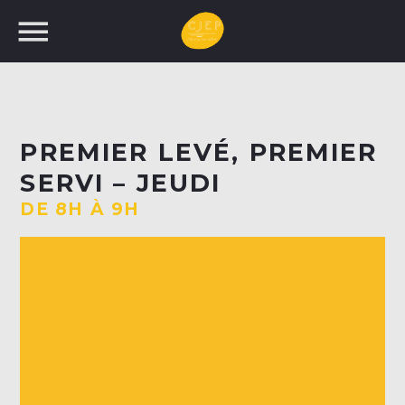
UNE NOUVELLE
PREMIER LEVÉ, PREMIER
PROGRAMMATION!
SERVI – JEUDI
RECHERCHEZ:
DE 8H À 9H